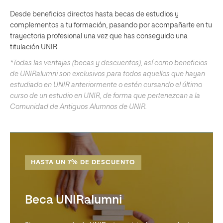
Desde beneficios directos hasta becas de estudios y
complementos a tu formación, pasando por acompañarte en tu
trayectoria profesional una vez que has conseguido una
titulación UNIR.
*Todas las ventajas (becas y descuentos), así como beneficios
de UNIRalumni son exclusivos para todos aquellos que hayan
estudiado en UNIR anteriormente o estén cursando el último
curso de un estudio en UNIR, de forma que pertenezcan a la
Comunidad de Antiguos Alumnos de UNIR.
HASTA UN 7% DE DESCUENTO
Beca UNIRalumni