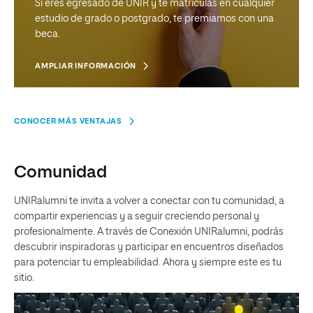
Si eres egresado de UNIR y te matriculas en cualquier
estudio de grado o postgrado, te premiamos con una
beca.
AMPLIAR INFORMACIÓN
CONOCER MÁS VENTAJAS
HASTA UN 3% DE DESCUENTO Y 150€ PARA TI
Comunidad
UNIR Amigos
UNIRalumni te invita a volver a conectar con tu comunidad, a
compartir experiencias y a seguir creciendo personal y
Recomendar UNIR a tus amigos, ahora tiene
profesionalmente. A través de Conexión UNIRalumni, podrás
recompensa
descubrir inspiradoras y participar en encuentros diseñados
para potenciar tu empleabilidad. Ahora y siempre este es tu
AMPLIAR INFORMACIÓN
sitio.