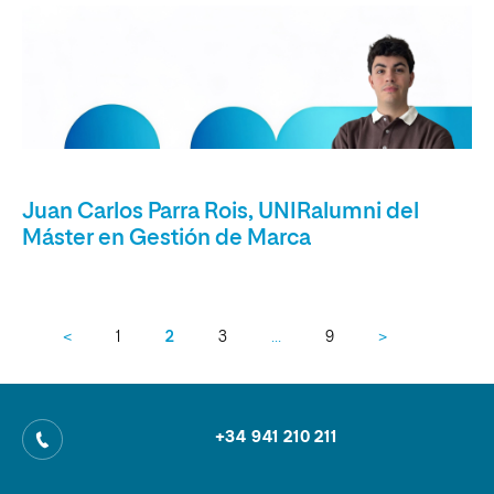
Juan Carlos Parra Rois, UNIRalumni del
Máster en Gestión de Marca
<
1
2
3
…
9
>
+34 941 210 211